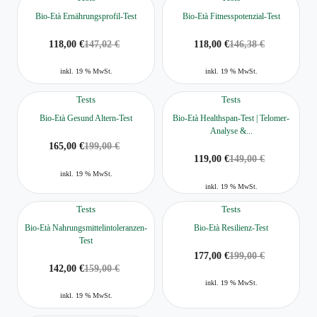
Bio-Età Ernährungsprofil-Test
Bio-Età Fitnesspotenzial-Test
118,00
€
147,02
€
118,00
€
146,38
€
inkl. 19 % MwSt.
inkl. 19 % MwSt.
Tests
Tests
Bio-Età Gesund Altern-Test
Bio-Età Healthspan-Test | Telomer-
Analyse &...
165,00
€
199,00
€
119,00
€
149,00
€
inkl. 19 % MwSt.
inkl. 19 % MwSt.
Tests
Tests
Bio-Età Nahrungsmittelintoleranzen-
Bio-Età Resilienz-Test
Test
177,00
€
199,00
€
142,00
€
159,00
€
inkl. 19 % MwSt.
inkl. 19 % MwSt.