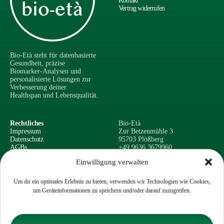
Kontakt
Vertrag widerrufen
Bio-Età steht für datenbasierte
Gesundheit, präzise
Biomarker-Analysen und
personalisierte Lösungen zur
Verbesserung deiner
Healthspan und Lebensqualität.
Rechtliches
Bio-Età
Impressum
Zur Betzenmühle 3
Datenschutz
95703 Plößberg
AGBs
+49 9636 3679960
Widerrufsrecht
info@bioinvest-gmbh.de
Einwilligung verwalten
Um dir ein optimales Erlebnis zu bieten, verwenden wir Technologien wie Cookies,
um Geräteinformationen zu speichern und/oder darauf zuzugreifen.
Copyright © 2026 - Bio-Età - Alle Rechte vorbehalten