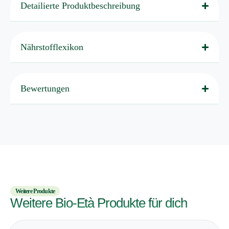
t
Detailierte Produktbeschreibung
i
v
e
:
Nährstofflexikon
Bewertungen
Weitere Produkte
Weitere Bio-Età Produkte für dich