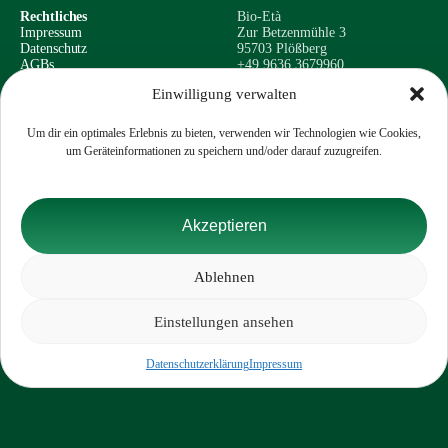
Rechtliches
Bio-Età
Impressum
Zur Betzenmühle 3
Datenschutz
95703 Plößberg
AGBs
+49 9636 3679960
Widerrufsrecht
info@bioinvest-gmbh.de
Einwilligung verwalten
Um dir ein optimales Erlebnis zu bieten, verwenden wir Technologien wie Cookies,
um Geräteinformationen zu speichern und/oder darauf zuzugreifen.
Copyright © 2026 - Bio-Età - Alle Rechte vorbehalten
Akzeptieren
Ablehnen
WEBSITE MADE BY
Digital Dynamics
Einstellungen ansehen
0
Datenschutzerklärung
Impressum
Vertrag widerrufen