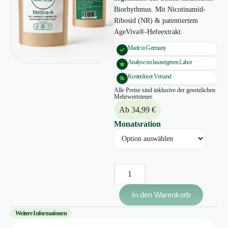
Biorhythmus. Mit Nicotinamid-
Ribosid (NR) & patentiertem
AgeViva®-Hefeextrakt.
Made in Germany
Analyse im hauseigenen Labor
Kostenloser Versand
Alle Preise sind inklusive der gesetzlichen
Mehrwertsteuer.
Ab
34,99
€
Monatsration
A
l
t
e
In den Warenkorb
r
n
Weitere Informationen
a